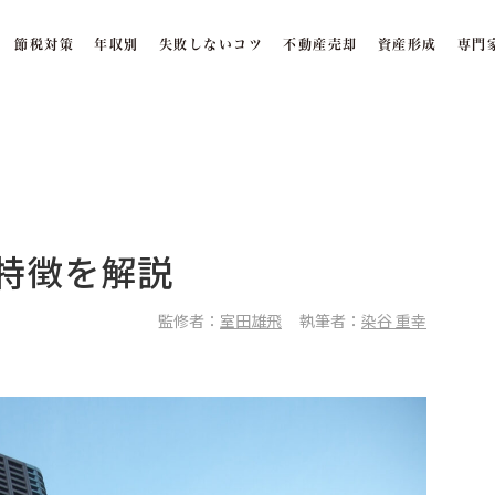
節税対策
年収別
失敗しないコツ
不動産売却
資産形成
専門
特徴を解説
監修者：
室田雄飛
執筆者：
染谷 重幸