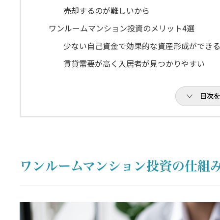
売却するのが難しいから
ワンルームマンション投資のメリット4選
少ない自己資金で効果的な資産形成ができ
賃貸需要が高く入居者が見つかりやすい
物件の管理を行いやすい
目次
老後の年金対策になる
ワンルームマンション投資が向いている人の特
安定的な収入のある人
不動産投資の勉強をする意欲のある人
ワンルームマンション投資の仕組
中長期的な視点で物事を考えられる人
ワンルームマンション投資の成功例
まとめ：ワンルームマンション投資はメリット