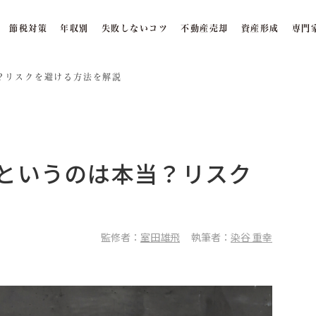
節税対策
年収別
失敗しないコツ
不動産売却
資産形成
専門
？リスクを避ける方法を解説
というのは本当？リスク
監修者：
室田雄飛
執筆者：
染谷 重幸