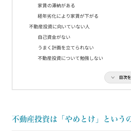
家賃の滞納がある
経年劣化により家賃が下がる
不動産投資に向いていない人
自己資金がない
うまく計画を立てられない
不動産投資について勉強しない
年収でローン審査が不利になる人
目次
不動産投資にはメリットも多い
運営を任せて不労所得を得られる
節税対策ができる
市況の影響を受けづらくインフレに強い
不動産投資は「やめとけ」という
不動産投資のリスクを避ける方法